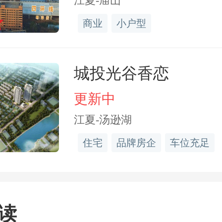
江夏-庙山
楼盘二】
红松·幸福里
商业
小户型
城投光谷香恋
更新中
江夏-汤逊湖
住宅
品牌房企
车位充足
读