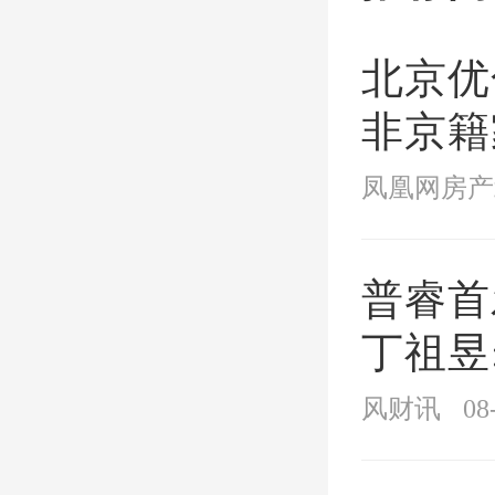
北京优
非京籍
红松·
缴纳年
凤凰网房产
开盘时间
普睿首
地址：
江
丁祖昱
阶段
风财讯
08
最