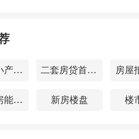
评
荐
乐
2020-0
什么是小产权房
二套房贷首付比例
房屋
8元/㎡的均价，周边有综合商场，周边车
里）内有罗马春天奥特莱斯、武商
小产权房能买吗
新房楼盘
楼
车程20分钟内（7公里）内中国工
蓄银行、武汉市农村商业银行。
需求可以满足。