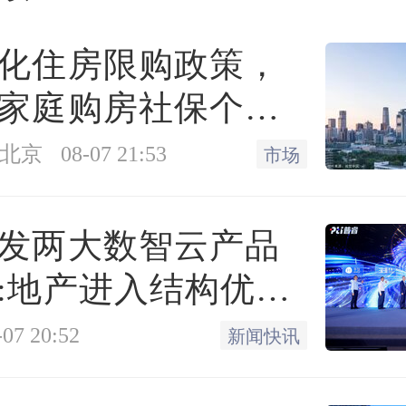
化住房限购政策，
家庭购房社保个税
幸福里
商用公寓
限下调为一年
北京
08-07 21:53
市场
2.65
武汉楼盘口碑第115
暂无资料
发两大数智云产品
夏江夏区江夏大道明泽街（碧桂园天玺湾对面）
:地产进入结构优化
-07 20:52
新闻快讯
新优惠、楼盘活动通知我