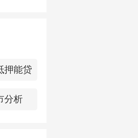
5-05 08:54:58
抵押能贷
程20分钟
量贩（
庙山
市分析
商银行、中
，一站式购