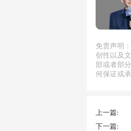
武汉
免责声明
创性以及
部或者部
10062
何保证或
开盘时间
地址：
江
上一篇:
最
下一篇: