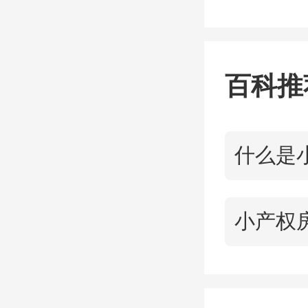
楼盘点
百科推
乐
1116
内（7公
店）周边
国邮政储
物，生活