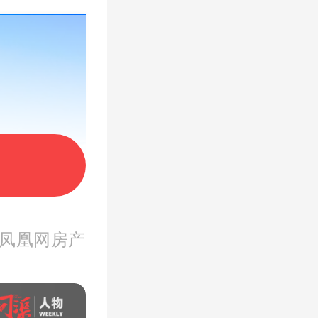
 凤凰网房产