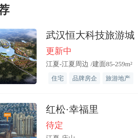
荐
ng_7329
2019-1
武汉恒大科技旅游城
什么的配套都行，位置优越，价
更新中
跟公园一样，真的很漂亮
江夏-江夏周边 /建面85-259m²
住宅
品牌房企
旅游地产
ng_7329
2019-1
红松·幸福里
很赞，恒大也是品质楼房，值得信
待定