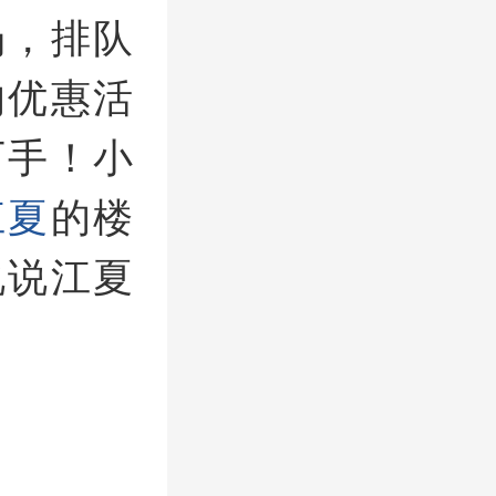
场，排队
的优惠活
下手！小
江夏
的楼
说说江夏