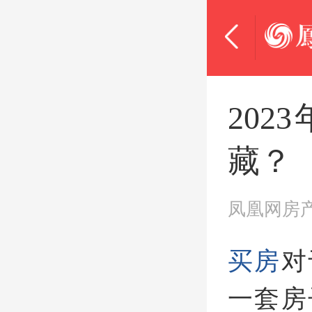
20
藏？
凤凰网房
买房
对
一套房