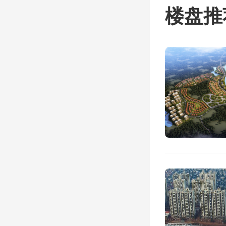
楼盘推
ife
医疗学校
低，环境
ife
未来规划