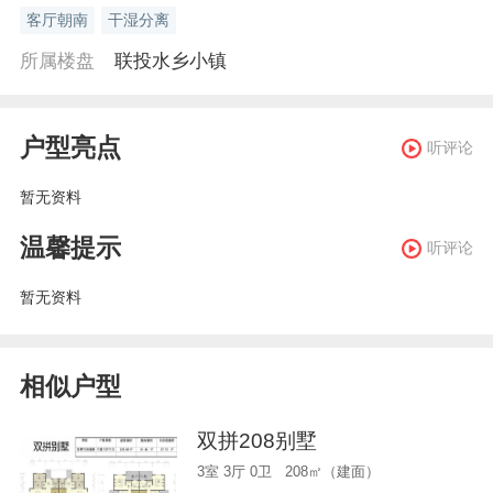
客厅朝南
干湿分离
所属楼盘
联投水乡小镇
户型亮点
听评论
暂无资料
温馨提示
听评论
暂无资料
相似户型
双拼208别墅
3室 3厅 0卫 208㎡（建面）