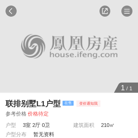
1
/
1
联排别墅L1户型
在售
变价通知我
参考价格
价格待定
户型
3室 2厅 0卫
建筑面积
210㎡
户型分布
暂无资料