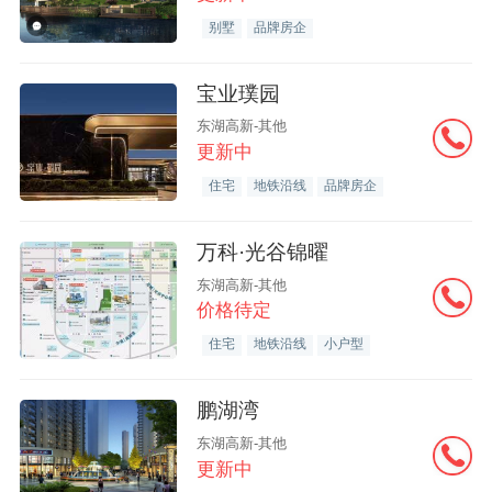
别墅
品牌房企
宝业璞园
东湖高新-其他
更新中
住宅
地铁沿线
品牌房企
万科·光谷锦曜
东湖高新-其他
价格待定
住宅
地铁沿线
小户型
鹏湖湾
东湖高新-其他
更新中