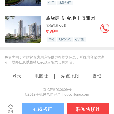
住宅
水景地产
葛店建投·金地丨博雅园
东湖高新-其他
更新中
住宅
地铁沿线
小户型
免责声明：本站旨在为用户提供更多楼盘信息，所载内容仅供参
考，最终信息以售楼处或政府备案信息为准。
登录
电脑版
站点地图
反馈
京ICP证030609号
©️2019手机凤凰网房产 ihouse.ifeng.com
在线咨询
联系售楼处
关注