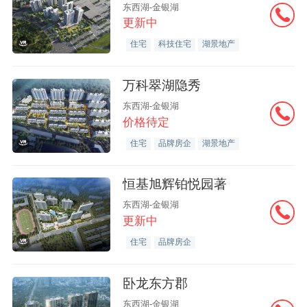
东西湖-金银湖
更新中
住宅
科技住宅
湖景地产
万科翠湖隐秀
东西湖-金银湖
价格待定
住宅
品牌房企
湖景地产
恒基旭辉铂悦园著
东西湖-金银湖
更新中
住宅
品牌房企
卧龙东方郡
东西湖-金银湖