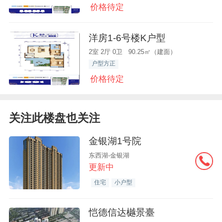
价格待定
洋房1-6号楼K户型
2室 2厅 0卫 90.25㎡（建面）
户型方正
价格待定
关注此楼盘也关注
金银湖1号院
东西湖-金银湖
更新中
住宅
小户型
恺德信达樾景臺