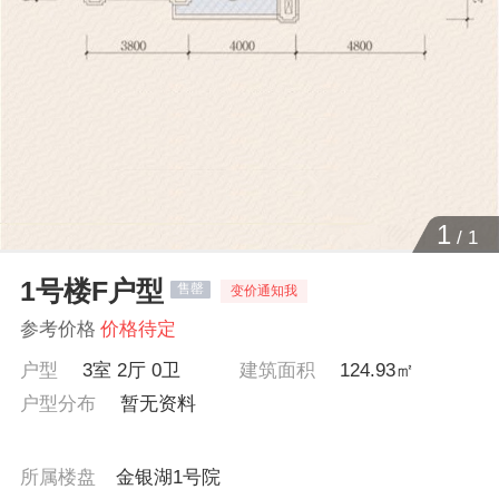
1
/
1
1号楼F户型
售罄
变价通知我
参考价格
价格待定
户型
3室 2厅 0卫
建筑面积
124.93㎡
户型分布
暂无资料
所属楼盘
金银湖1号院