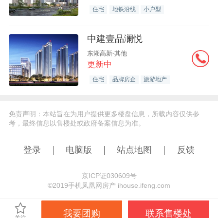
住宅
地铁沿线
小户型
中建壹品澜悦
东湖高新-其他
更新中
住宅
品牌房企
旅游地产
免责声明：本站旨在为用户提供更多楼盘信息，所载内容仅供参
考，最终信息以售楼处或政府备案信息为准。
登录
电脑版
站点地图
反馈
京ICP证030609号
©️2019手机凤凰网房产 ihouse.ifeng.com
我要团购
联系售楼处