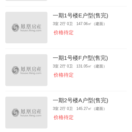
一期1号楼E户型(售完)
3室 2厅 0卫 147.06㎡（建面）
价格待定
一期1号楼F户型(售完)
3室 2厅 0卫 131.05㎡（建面）
价格待定
一期2号楼A户型(售完)
3室 2厅 0卫 145.27㎡（建面）
价格待定