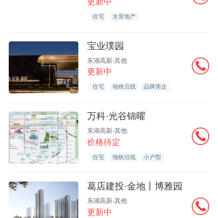
更新中
住宅
水景地产
宝业璞园
东湖高新-其他
更新中
住宅
地铁沿线
品牌房企
万科·光谷锦曜
东湖高新-其他
价格待定
住宅
地铁沿线
小户型
葛店建投·金地丨博雅园
东湖高新-其他
更新中