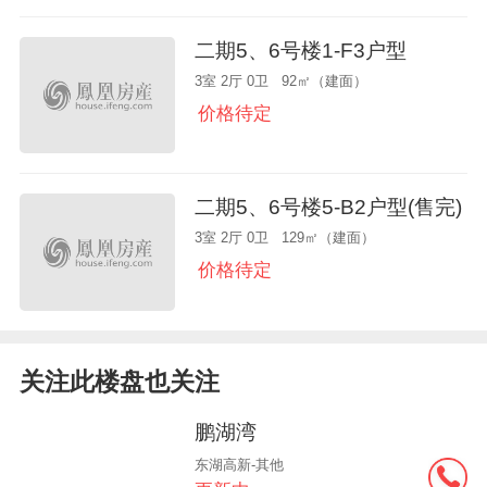
二期5、6号楼1-F3户型
3室 2厅 0卫 92㎡（建面）
价格待定
二期5、6号楼5-B2户型(售完)
3室 2厅 0卫 129㎡（建面）
价格待定
关注此楼盘也关注
鹏湖湾
东湖高新-其他