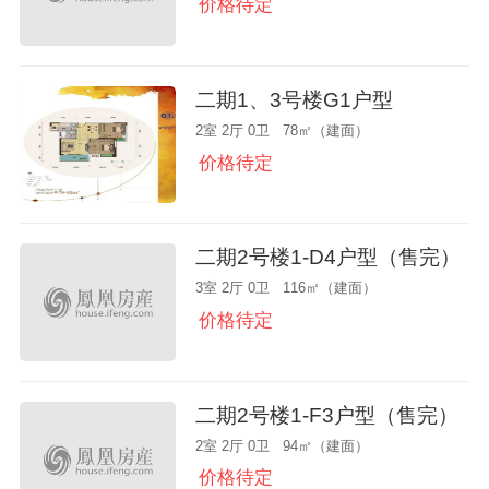
价格待定
二期1、3号楼G1户型
2室 2厅 0卫 78㎡（建面）
价格待定
二期2号楼1-D4户型（售完）
3室 2厅 0卫 116㎡（建面）
价格待定
二期2号楼1-F3户型（售完）
2室 2厅 0卫 94㎡（建面）
价格待定