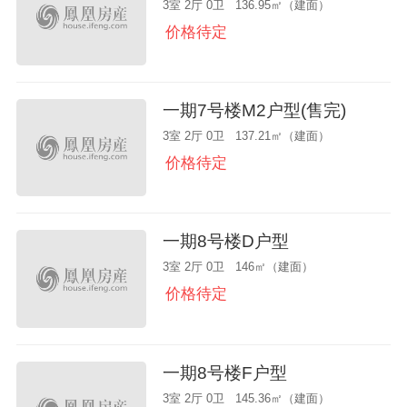
3室 2厅 0卫 136.95㎡（建面）
价格待定
一期7号楼M2户型(售完)
3室 2厅 0卫 137.21㎡（建面）
价格待定
一期8号楼D户型
3室 2厅 0卫 146㎡（建面）
价格待定
一期8号楼F户型
3室 2厅 0卫 145.36㎡（建面）