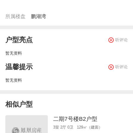
所属楼盘
鹏湖湾
户型亮点
听评论
暂无资料
温馨提示
听评论
暂无资料
相似户型
二期7号楼B2户型
3室 2厅 0卫 129㎡（建面）