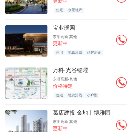
更新中
住宅
水景地产
宝业璞园
东湖高新-其他
更新中
住宅
地铁沿线
品牌房企
万科·光谷锦曜
东湖高新-其他
价格待定
住宅
地铁沿线
小户型
葛店建投·金地丨博雅园
东湖高新-其他
更新中