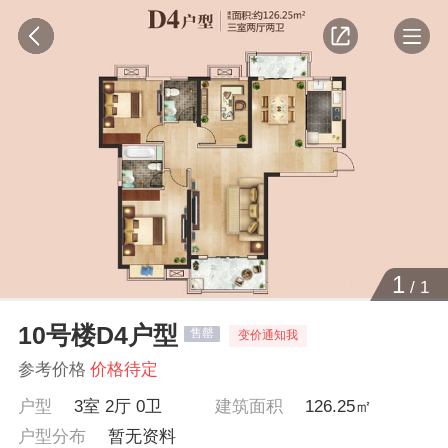
1
/
1
10号楼D4户型
售罄
变价通知我
参考价格
价格待定
户型
3室 2厅 0卫
建筑面积
126.25㎡
户型分布
暂无资料