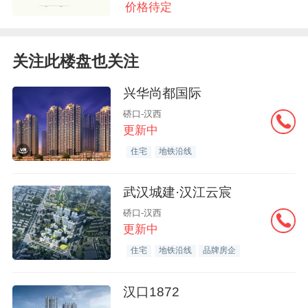
价格待定
关注此楼盘也关注
兴华尚都国际
硚口-汉西
更新中
住宅
地铁沿线
武汉城建·汉江云宸
硚口-汉西
更新中
住宅
地铁沿线
品牌房企
汉口1872