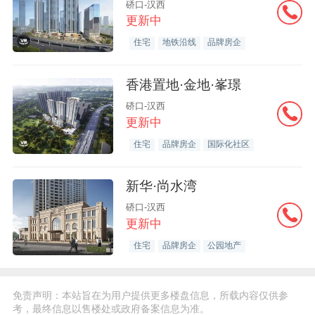
硚口-汉西
更新中
住宅
地铁沿线
品牌房企
香港置地·金地·峯璟
硚口-汉西
更新中
住宅
品牌房企
国际化社区
新华·尚水湾
硚口-汉西
更新中
住宅
品牌房企
公园地产
免责声明：本站旨在为用户提供更多楼盘信息，所载内容仅供参
考，最终信息以售楼处或政府备案信息为准。