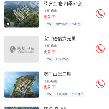
经发金地·四季都会
江夏-庙山
更新中
住宅
地铁沿线
小户型
宝业德信宸光里
江夏-庙山
更新中
住宅
经济住宅
澳门山庄二期
江夏-庙山
更新中
住宅
低密居所
公园地产
红松·幸福里