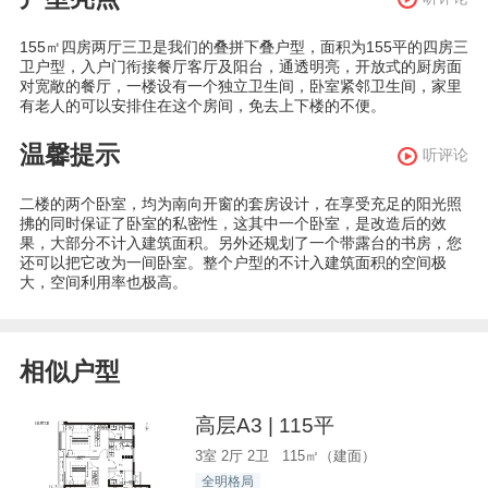
155㎡四房两厅三卫是我们的叠拼下叠户型，面积为155平的四房三
卫户型，入户门衔接餐厅客厅及阳台，通透明亮，开放式的厨房面
对宽敞的餐厅，一楼设有一个独立卫生间，卧室紧邻卫生间，家里
有老人的可以安排住在这个房间，免去上下楼的不便。
温馨提示
听评论
二楼的两个卧室，均为南向开窗的套房设计，在享受充足的阳光照
拂的同时保证了卧室的私密性，这其中一个卧室，是改造后的效
果，大部分不计入建筑面积。另外还规划了一个带露台的书房，您
还可以把它改为一间卧室。整个户型的不计入建筑面积的空间极
大，空间利用率也极高。
相似户型
高层A3 | 115平
3室 2厅 2卫 115㎡（建面）
全明格局