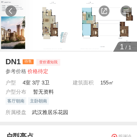
1
/
1
DN1
待售
变价通知我
参考价格
价格待定
户型
4室 3厅 3卫
建筑面积
155㎡
户型分布
暂无资料
客厅朝南
主卧朝南
所属楼盘
武汉雅居乐花园
户型亮点
听评论