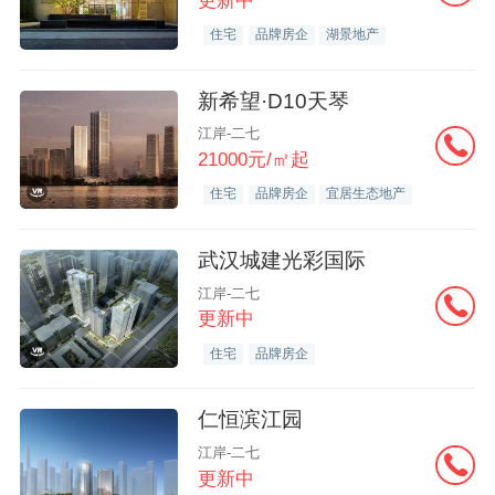
更新中
住宅
品牌房企
湖景地产
新希望·D10天琴
江岸-二七
21000元/㎡起
住宅
品牌房企
宜居生态地产
武汉城建光彩国际
江岸-二七
更新中
住宅
品牌房企
仁恒滨江园
江岸-二七
更新中