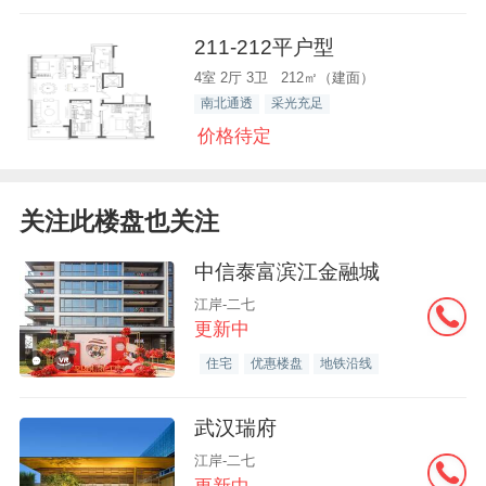
211-212平户型
4室 2厅 3卫 212㎡（建面）
南北通透
采光充足
价格待定
关注此楼盘也关注
中信泰富滨江金融城
江岸-二七
更新中
住宅
优惠楼盘
地铁沿线
武汉瑞府
江岸-二七