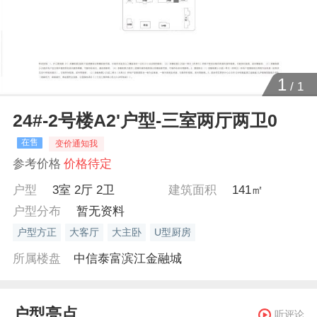
1
/
1
24#-2号楼A2'户型-三室两厅两卫0
在售
变价通知我
参考价格
价格待定
户型
3室 2厅 2卫
建筑面积
141㎡
户型分布
暂无资料
户型方正
大客厅
大主卧
U型厨房
所属楼盘
中信泰富滨江金融城
户型亮点
听评论