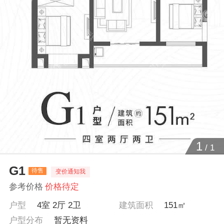
1
/
1
G1
待售
变价通知我
参考价格
价格待定
户型
4室 2厅 2卫
建筑面积
151㎡
户型分布
暂无资料