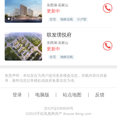
东西湖-吴家山
更新中
住宅
地铁沿线
小户型
联发璞悦府
东西湖-吴家山
更新中
住宅
地铁沿线
免责声明：本站旨在为用户提供更多楼盘信息，所载内容仅供参
考，最终信息以售楼处或政府备案信息为准。
登录
电脑版
站点地图
反馈
京ICP证030609号
©️2019手机凤凰网房产 ihouse.ifeng.com