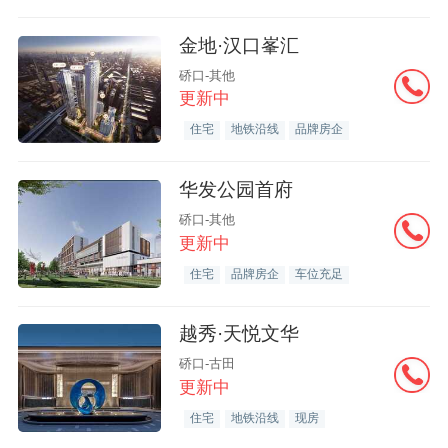
金地·汉口峯汇
硚口-其他
更新中
住宅
地铁沿线
品牌房企
华发公园首府
硚口-其他
更新中
住宅
品牌房企
车位充足
越秀·天悦文华
硚口-古田
更新中
住宅
地铁沿线
现房