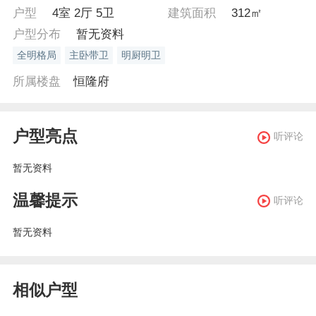
户型
4室 2厅 5卫
建筑面积
312㎡
户型分布
暂无资料
全明格局
主卧带卫
明厨明卫
所属楼盘
恒隆府
户型亮点
听评论
暂无资料
温馨提示
听评论
暂无资料
相似户型