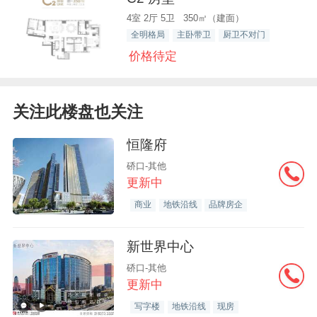
4室 2厅 5卫 350㎡（建面）
全明格局
主卧带卫
厨卫不对门
价格待定
关注此楼盘也关注
恒隆府
硚口-其他
更新中
商业
地铁沿线
品牌房企
新世界中心
硚口-其他
更新中
写字楼
地铁沿线
现房