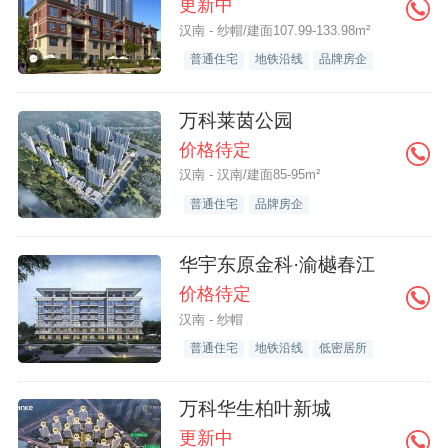
更新中
汉南 - 纱帽/建面107.99-133.98m²
普通住宅
地铁沿线
品牌房企
万科莱茵公园
价格待定
汉南 - 汉南/建面85-95m²
普通住宅
品牌房企
华宇东原金科·渝樾春江
价格待定
汉南 - 纱帽
普通住宅
地铁沿线
低密居所
万科华生柏叶新城
更新中