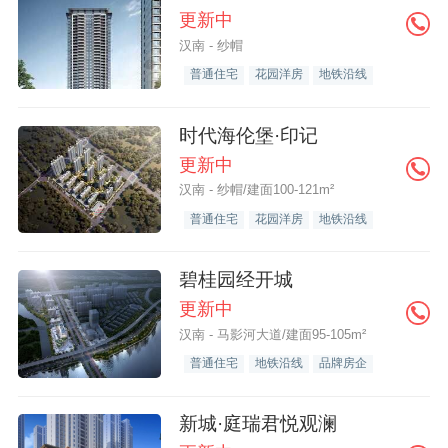
更新中
汉南 - 纱帽
普通住宅
花园洋房
地铁沿线
时代海伦堡·印记
更新中
汉南 - 纱帽/建面100-121m²
普通住宅
花园洋房
地铁沿线
碧桂园经开城
更新中
汉南 - 马影河大道/建面95-105m²
普通住宅
地铁沿线
品牌房企
新城·庭瑞君悦观澜