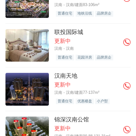
汉南 - 汉南/建面83-106m²
普通住宅
地铁沿线
品牌房企
联投国际城
更新中
汉南 - 汉南
普通住宅
花园洋房
品牌房企
汉南天地
更新中
汉南 - 汉南/建面77-137m²
普通住宅
优惠楼盘
小户型
锦深汉南公馆
更新中