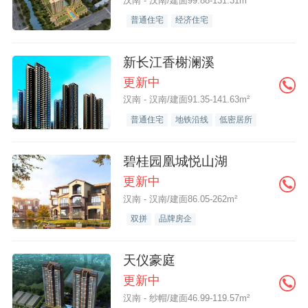
汉南 - 汉南/建面99.88-131.31m²
普通住宅
经济住宅
新长江香榭澜溪
更新中
汉南 - 汉南/建面91.35-141.63m²
普通住宅
地铁沿线
低密居所
碧桂园凰城悦山湖
更新中
汉南 - 汉南/建面86.05-262m²
双拼
品牌房企
天仪豪庭
更新中
汉南 - 纱帽/建面46.99-119.57m²