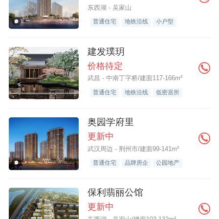
东西湖 - 吴家山
普通住宅
地铁沿线
小户型
建发璞玥
价格待定
武昌 - 中南丁字桥/建面117-166m²
普通住宅
地铁沿线
低密居所
奥园学府里
更新中
武汉周边 - 荆州市/建面99-141m²
普通住宅
品牌房企
公园地产
保利翡丽公馆
更新中