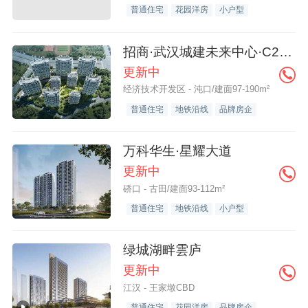
普通住宅
花园洋房
小户型
招商·武汉城建未来中心·C2揽境
更新中
经济技术开发区 - 沌口/建面97-190m²
普通住宅
地铁沿线
品牌房企
万科华生·星耀大道
更新中
硚口 - 古田/建面93-112m²
普通住宅
地铁沿线
小户型
绿城湖畔雲庐
更新中
江汉 - 王家墩CBD
普通住宅
花园洋房
品牌房企