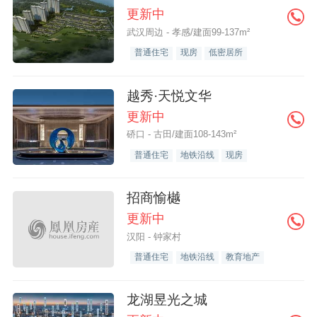
更新中
武汉周边 - 孝感/建面99-137m²
普通住宅
现房
低密居所
越秀·天悦文华
更新中
硚口 - 古田/建面108-143m²
普通住宅
地铁沿线
现房
招商愉樾
更新中
汉阳 - 钟家村
普通住宅
地铁沿线
教育地产
龙湖昱光之城