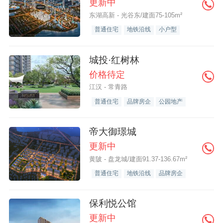
更新中
东湖高新 - 光谷东/建面75-105m²
普通住宅
地铁沿线
小户型
城投·红树林
价格待定
江汉 - 常青路
普通住宅
品牌房企
公园地产
帝大御璟城
更新中
黄陂 - 盘龙城/建面91.37-136.67m²
普通住宅
地铁沿线
品牌房企
保利悦公馆
更新中