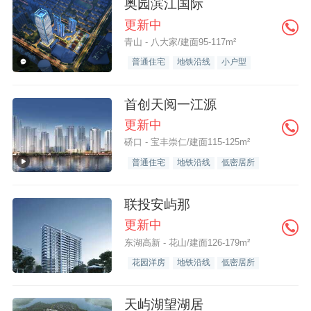
奥园滨江国际
更新中
青山 - 八大家/建面95-117m²
普通住宅
地铁沿线
小户型
首创天阅一江源
更新中
硚口 - 宝丰崇仁/建面115-125m²
普通住宅
地铁沿线
低密居所
联投安屿那
更新中
东湖高新 - 花山/建面126-179m²
花园洋房
地铁沿线
低密居所
天屿湖望湖居