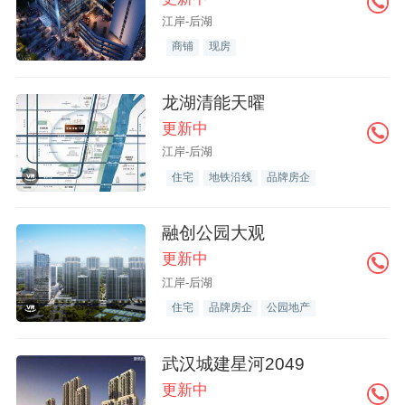
江岸-后湖
商铺
现房
龙湖清能天曜
更新中
江岸-后湖
住宅
地铁沿线
品牌房企
融创公园大观
更新中
江岸-后湖
住宅
品牌房企
公园地产
武汉城建星河2049
更新中