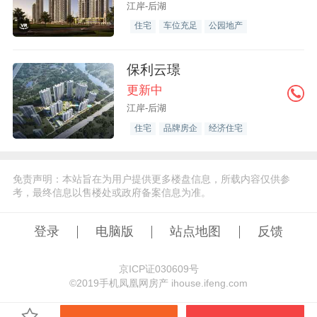
江岸-后湖
住宅
车位充足
公园地产
保利云璟
更新中
江岸-后湖
住宅
品牌房企
经济住宅
免责声明：本站旨在为用户提供更多楼盘信息，所载内容仅供参
考，最终信息以售楼处或政府备案信息为准。
登录
电脑版
站点地图
反馈
京ICP证030609号
©️2019手机凤凰网房产 ihouse.ifeng.com