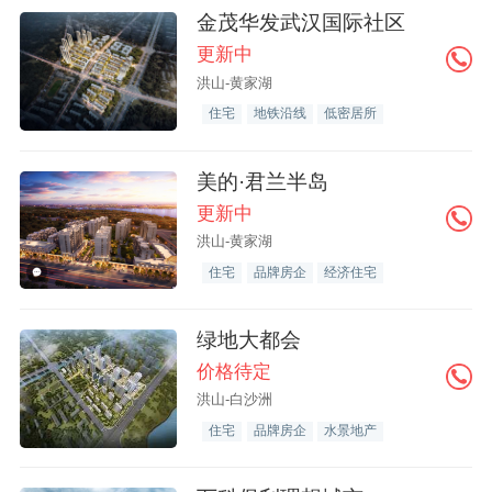
金茂华发武汉国际社区
更新中
洪山-黄家湖
住宅
地铁沿线
低密居所
美的·君兰半岛
更新中
洪山-黄家湖
住宅
品牌房企
经济住宅
绿地大都会
价格待定
洪山-白沙洲
住宅
品牌房企
水景地产