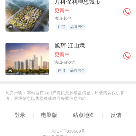
万科保利理想城市
更新中
洪山-其他
住宅
品牌房企
旭辉·江山境
更新中
洪山-白沙洲
住宅
品牌房企
免责声明：本站旨在为用户提供更多楼盘信息，所载内容仅供参
考，最终信息以售楼处或政府备案信息为准。
登录
电脑版
站点地图
反馈
京ICP证030609号