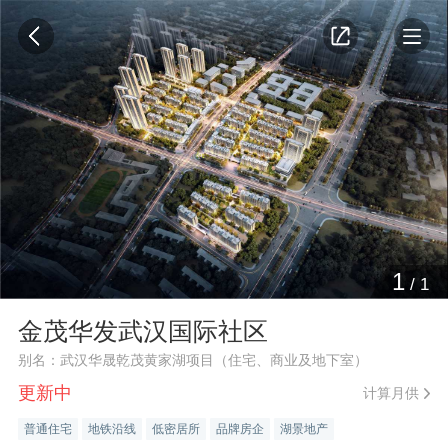
1
/
1
金茂华发武汉国际社区
别名：武汉华晟乾茂黄家湖项目（住宅、商业及地下室）
更新中
计算月供
普通住宅
地铁沿线
低密居所
品牌房企
湖景地产