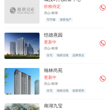
价格待定
洪山-南湖
写字楼
湖景地产
恺德熹园
更新中
洪山-南湖
住宅
地铁沿线
品牌房企
翰林尚苑
更新中
洪山-南湖
住宅
地铁沿线
低密居所
南湖九玺