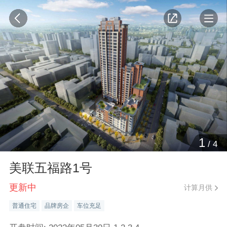
1
/
4
美联五福路1号
更新中
计算月供
普通住宅
品牌房企
车位充足