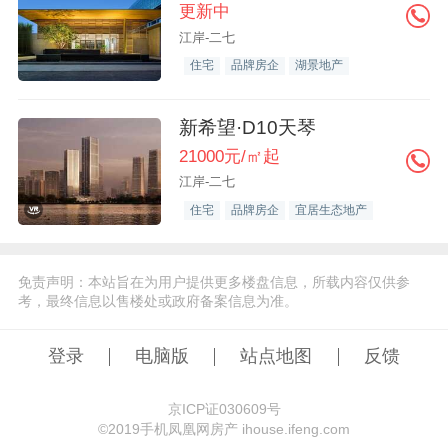
更新中
江岸-二七
住宅
品牌房企
湖景地产
新希望·D10天琴
21000元/㎡起
江岸-二七
住宅
品牌房企
宜居生态地产
免责声明：本站旨在为用户提供更多楼盘信息，所载内容仅供参
考，最终信息以售楼处或政府备案信息为准。
登录
电脑版
站点地图
反馈
京ICP证030609号
©️2019手机凤凰网房产 ihouse.ifeng.com